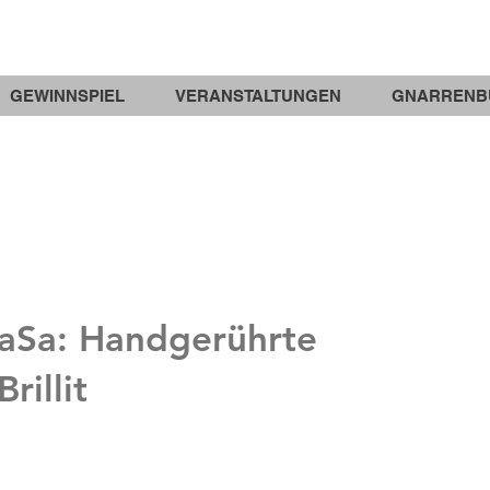
GEWINNSPIEL
VERANSTALTUNGEN
GNARRENB
aSa: Handgerührte
rillit