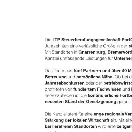
Die
LTP Steuerberatungsgesellschaft Part
Jahrzehnten eine verlässliche Größe in der
s
Mit Standorten in
Gnarrenburg, Bremervörd
Kanzlei umfassende Leistungen für
Unterneh
Das Team aus
fünf Partnern und über 40 M
und
Ob bei 
Betreuung
persönliche Nähe.
oder der
Jahresabschlüssen
betriebswirts
profitieren von
und
fundiertem Fachwissen
hervorzuheben ist die
kontinuierliche Fortb
garantie
neuesten Stand der Gesetzgebung
Die Kanzlei steht für eine
enge regionale Ve
ein. Mit e
Stärkung der lokalen Wirtschaft
wird eine
barrierefreien Standorten
zeitge