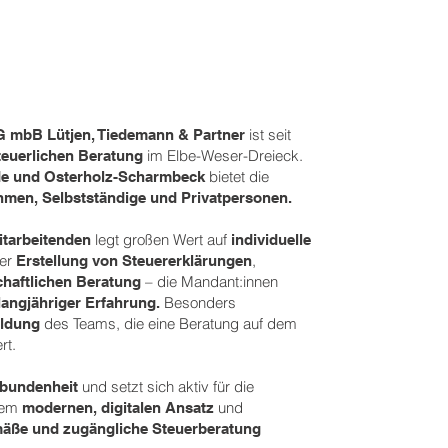
ist seit
G mbB Lütjen, Tiedemann & Partner
im Elbe-Weser-Dreieck.
teuerlichen Beratung
bietet die
e und Osterholz-Scharmbeck
men, Selbstständige und Privatpersonen.
legt großen Wert auf
itarbeitenden
individuelle
der
,
Erstellung von Steuererklärungen
– die Mandant:innen
chaftlichen Beratung
Besonders
langjähriger Erfahrung.
des Teams, die eine Beratung auf dem
ildung
rt.
und setzt sich aktiv für die
rbundenheit
inem
und
modernen, digitalen Ansatz
mäße und zugängliche Steuerberatung