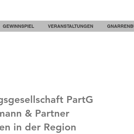
GEWINNSPIEL
VERANSTALTUNGEN
GNARRENB
sgesellschaft PartG
mann & Partner
ten in der Region