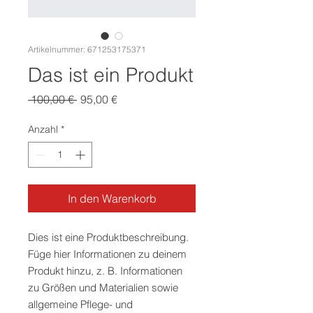
Artikelnummer: 671253175371
Das ist ein Produkt
Standardpreis
Sale-
 100,00 € 
95,00 €
Preis
Anzahl
*
In den Warenkorb
Dies ist eine Produktbeschreibung. 
Füge hier Informationen zu deinem 
Produkt hinzu, z. B. Informationen 
zu Größen und Materialien sowie 
allgemeine Pflege- und 